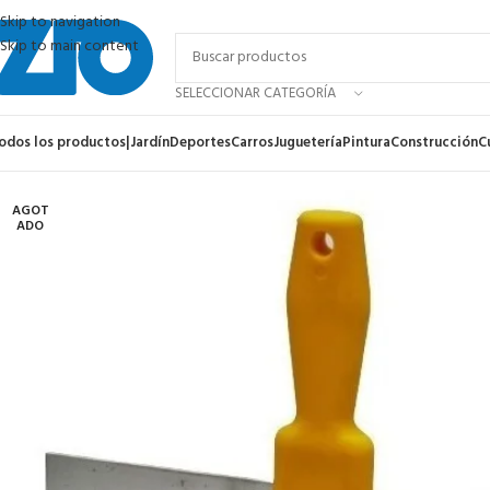
Skip to navigation
Skip to main content
SELECCIONAR CATEGORÍA
odos los productos
|
Jardín
Deportes
Carros
Juguetería
Pintura
Construcción
C
AGOT
ADO