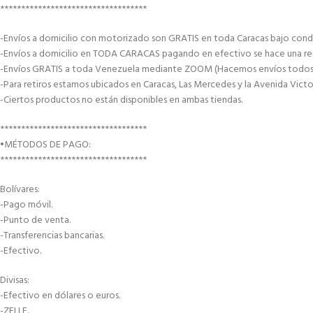
***********************************
-Envíos a domicilio con motorizado son GRATIS en toda Caracas bajo condi
-Envíos a domicilio en TODA CARACAS pagando en efectivo se hace una recar
-Envíos GRATIS a toda Venezuela mediante ZOOM (Hacemos envíos todos lo
-Para retiros estamos ubicados en Caracas, Las Mercedes y la Avenida Victor
-Ciertos productos no están disponibles en ambas tiendas.
***********************************
•MÉTODOS DE PAGO:
***********************************
Bolívares:
-Pago móvil.
-Punto de venta.
-Transferencias bancarias.
-Efectivo.
Divisas:
-Efectivo en dólares o euros.
-ZELLE.