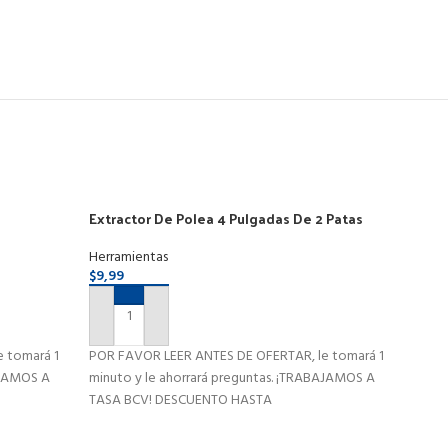
Extractor De Polea 4 Pulgadas De 2 Patas
Pinz
Digit
Herramientas
Herra
$
9,99
$
11,9
AÑADIR AL CARRITO
AÑ
 tomará 1
POR FAVOR LEER ANTES DE OFERTAR, le tomará 1
POR F
AJAMOS A
minuto y le ahorrará preguntas. ¡TRABAJAMOS A
minut
TASA BCV! DESCUENTO HASTA
TASA