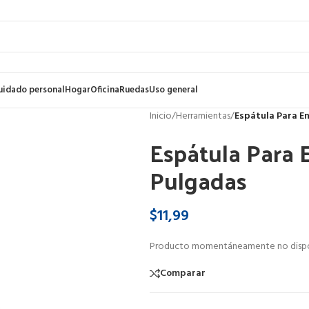
uidado personal
Hogar
Oficina
Ruedas
Uso general
Inicio
/
Herramientas
/
Espátula Para E
Espátula Para 
Pulgadas
$
11,99
Producto momentáneamente no dispo
Comparar