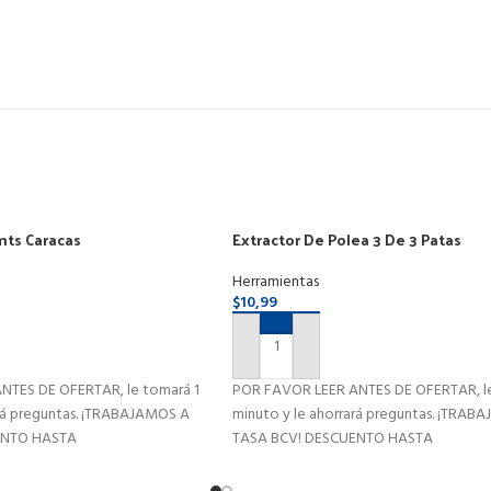
5mts Caracas
Extractor De Polea 3 De 3 Patas
Herramientas
$
10,99
RITO
AÑADIR AL CARRITO
NTES DE OFERTAR, le tomará 1
POR FAVOR LEER ANTES DE OFERTAR, le
ará preguntas. ¡TRABAJAMOS A
minuto y le ahorrará preguntas. ¡TRAB
ENTO HASTA
TASA BCV! DESCUENTO HASTA