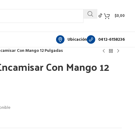
$
0,00
Ubicación
0412-6158236
ncamisar Con Mango 12 Pulgadas
Encamisar Con Mango 12
nible