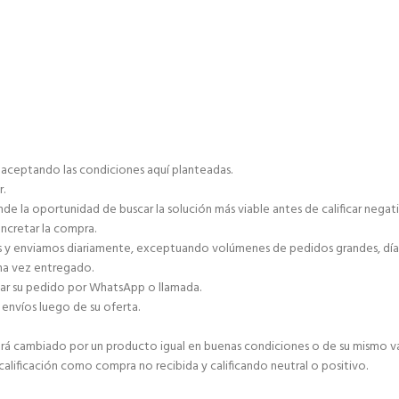
á aceptando las condiciones aquí planteadas.
r.
de la oportunidad de buscar la solución más viable antes de calificar negat
ncretar la compra.
as y enviamos diariamente, exceptuando volúmenes de pedidos grandes, días 
una vez entregado.
zar su pedido por WhatsApp o llamada.
envíos luego de su oferta.
 será cambiado por un producto igual en buenas condiciones o de su mismo va
 calificación como compra no recibida y calificando neutral o positivo.