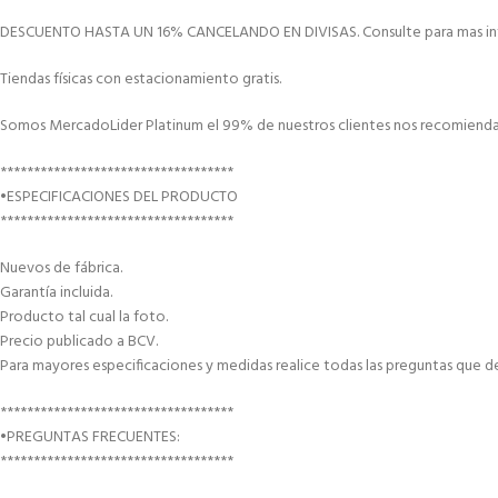
DESCUENTO HASTA UN 16% CANCELANDO EN DIVISAS. Consulte para mas in
Tiendas físicas con estacionamiento gratis.
Somos MercadoLider Platinum el 99% de nuestros clientes nos recomiendan
***********************************
•ESPECIFICACIONES DEL PRODUCTO
***********************************
Nuevos de fábrica.
Garantía incluida.
Producto tal cual la foto.
Precio publicado a BCV.
Para mayores especificaciones y medidas realice todas las preguntas que d
***********************************
•PREGUNTAS FRECUENTES:
***********************************