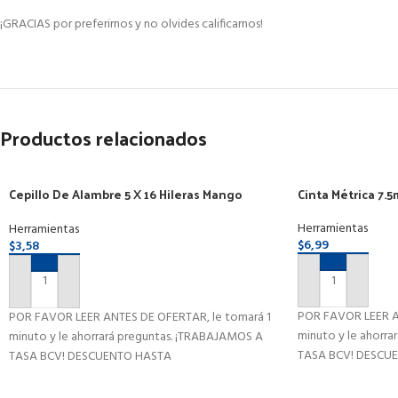
¡GRACIAS por preferirnos y no olvides calificarnos!
Productos relacionados
Cepillo De Alambre 5 X 16 Hileras Mango
Cinta Métrica 7.
Madera
Herramientas
Herramientas
$
6,99
$
3,58
AÑADIR AL CAR
AÑADIR AL CARRITO
POR FAVOR LEER A
POR FAVOR LEER ANTES DE OFERTAR, le tomará 1
minuto y le ahorr
minuto y le ahorrará preguntas. ¡TRABAJAMOS A
TASA BCV! DESCU
TASA BCV! DESCUENTO HASTA