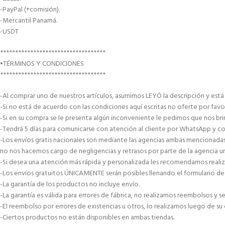
-PayPal (+comisión).
-Mercantil Panamá.
-USDT
***********************************
•TÉRMINOS Y CONDICIONES
***********************************
-Al comprar uno de nuestros artículos, asumimos LEYÓ la descripción y est
-Si no está de acuerdo con las condiciones aquí escritas no oferte por favo
-Si en su compra se le presenta algún inconveniente le pedimos que nos brin
-Tendrá 5 días para comunicarse con atención al cliente por WhatsApp y co
-Los envíos gratis nacionales son mediante las agencias arribas mencionad
no nos hacemos cargo de negligencias y retrasos por parte de la agencia 
-Si desea una atención más rápida y personalizada les recomendamos reali
-Los envíos gratuitos ÚNICAMENTE serán posibles llenando el formulario de 
-La garantía de los productos no incluye envío.
-La garantía es válida para errores de fábrica, no realizamos reembolsos y
-El reembolso por errores de existencias u otros, lo realizamos luego de su
-Ciertos productos no están disponibles en ambas tiendas.