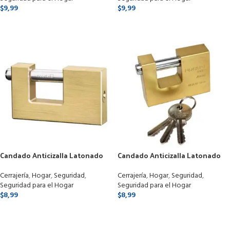
$
9,99
$
9,99
SELECCIONAR OPCIONES
SELECCIONAR OPCIONES
Candado Anticizalla Latonado
Candado Anticizalla Latonado
De 70mm 3 Llaves
De 70mm Marca Proval 3 Llaves
Cerrajería
,
Hogar
,
Seguridad
,
Cerrajería
,
Hogar
,
Seguridad
,
Seguridad para el Hogar
Seguridad para el Hogar
$
8,99
$
8,99
SELECCIONAR OPCIONES
SELECCIONAR OPCIONES