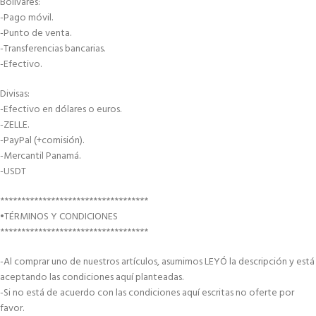
Bolívares:
-Pago móvil.
-Punto de venta.
-Transferencias bancarias.
-Efectivo.
Divisas:
-Efectivo en dólares o euros.
-ZELLE.
-PayPal (+comisión).
-Mercantil Panamá.
-USDT
***********************************
•TÉRMINOS Y CONDICIONES
***********************************
-Al comprar uno de nuestros artículos, asumimos LEYÓ la descripción y está
aceptando las condiciones aquí planteadas.
-Si no está de acuerdo con las condiciones aquí escritas no oferte por
favor.