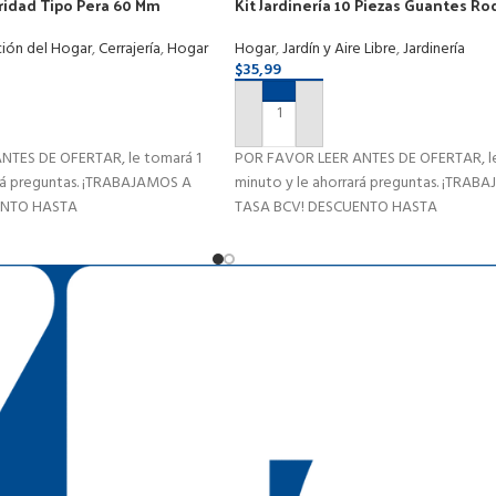
ridad Tipo Pera 60 Mm
Kit Jardinería 10 Piezas Guantes Rod
rta
Herramienta Podar
ión del Hogar
,
Cerrajería
,
Hogar
Hogar
,
Jardín y Aire Libre
,
Jardinería
$
35,99
RITO
AÑADIR AL CARRITO
NTES DE OFERTAR, le tomará 1
POR FAVOR LEER ANTES DE OFERTAR, le
ará preguntas. ¡TRABAJAMOS A
minuto y le ahorrará preguntas. ¡TRAB
ENTO HASTA
TASA BCV! DESCUENTO HASTA