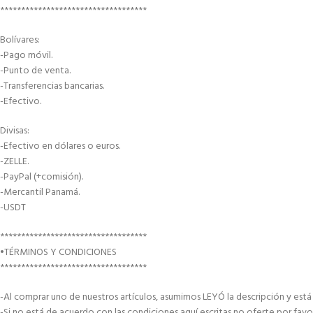
***********************************
Bolívares:
-Pago móvil.
-Punto de venta.
-Transferencias bancarias.
-Efectivo.
Divisas:
-Efectivo en dólares o euros.
-ZELLE.
-PayPal (+comisión).
-Mercantil Panamá.
-USDT
***********************************
•TÉRMINOS Y CONDICIONES
***********************************
-Al comprar uno de nuestros artículos, asumimos LEYÓ la descripción y est
-Si no está de acuerdo con las condiciones aquí escritas no oferte por favo