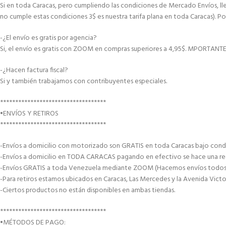
Si en toda Caracas, pero cumpliendo las condiciones de Mercado Envíos, lle
no cumple estas condiciones 3$ es nuestra tarifa plana en toda Caracas). Po
-¿El envío es gratis por agencia?
Si, el envío es gratis con ZOOM en compras superiores a 4,95$. MPORTANT
-¿Hacen factura fiscal?
Si y también trabajamos con contribuyentes especiales.
***********************************
•ENVÍOS Y RETIROS
***********************************
-Envíos a domicilio con motorizado son GRATIS en toda Caracas bajo condi
-Envíos a domicilio en TODA CARACAS pagando en efectivo se hace una recar
-Envíos GRATIS a toda Venezuela mediante ZOOM (Hacemos envíos todos lo
-Para retiros estamos ubicados en Caracas, Las Mercedes y la Avenida Victor
-Ciertos productos no están disponibles en ambas tiendas.
***********************************
•MÉTODOS DE PAGO: