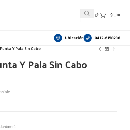
$
0,00
Ubicación
0412-6158236
 Punta Y Pala Sin Cabo
unta Y Pala Sin Cabo
nible
Jardinería