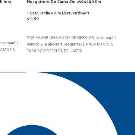
illera
Mosquitero De Cama Zio 250×200 Cm
Pala
Poliestireno Blanco
Cabo
Hogar
,
Jardín y Aire Libre
,
Jardinería
Hoga
$
11,99
$
12,9
SELECCIONAR OPCIONES
AÑ
POR FAVOR LEER ANTES DE OFERTAR, le tomará 1
 tomará 1
POR F
minuto y le ahorrará preguntas. ¡TRABAJAMOS A
AJAMOS A
minut
TASA BCV! DESCUENTO HASTA
TASA