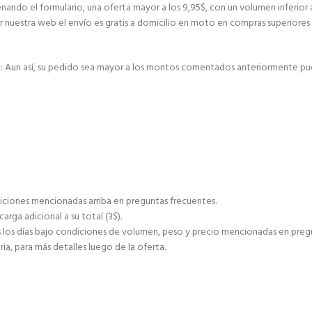
nando el formulario, una oferta mayor a los 9,95$, con un volumen inferior 
r nuestra web el envío es gratis a domicilio en moto en compras superiores 
E: Aun así, su pedido sea mayor a los montos comentados anteriormente pu
ciones mencionadas arriba en preguntas frecuentes.
ga adicional a su total (3$).
s días bajo condiciones de volumen, peso y precio mencionadas en pregu
ia, para más detalles luego de la oferta.