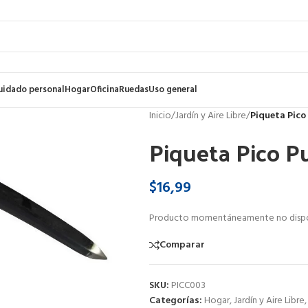
uidado personal
Hogar
Oficina
Ruedas
Uso general
Inicio
/
Jardín y Aire Libre
/
Piqueta Pico
Piqueta Pico P
$
16,99
Producto momentáneamente no dispo
Comparar
SKU:
PICC003
Categorías:
Hogar
,
Jardín y Aire Libre
,