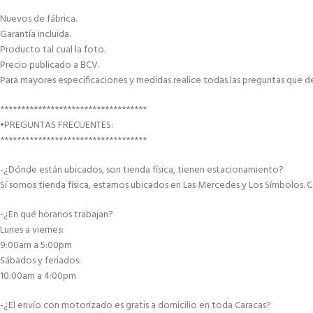
Nuevos de fábrica.
Garantía incluida.
Producto tal cual la foto.
Precio publicado a BCV.
Para mayores especificaciones y medidas realice todas las preguntas que d
***********************************
•PREGUNTAS FRECUENTES:
***********************************
-¿Dónde están ubicados, son tienda física, tienen estacionamiento?
Sí somos tienda física, estamos ubicados en Las Mercedes y Los Símbolos. C
-¿En qué horarios trabajan?
Lunes a viernes:
9:00am a 5:00pm
Sábados y feriados:
10:00am a 4:00pm
-¿El envío con motorizado es gratis a domicilio en toda Caracas?