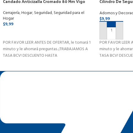
Candado Anticizalla Cromado 80 Mm Vigo
Cilindro De Segu
Multilock De Pue
Cerrajería
,
Hogar
,
Seguridad
,
Seguridad para el
Adornos y Decorac
Hogar
$
9,99
$
9,99
AÑADIR AL CAR
SELECCIONAR OPCIONES
POR FAVOR LEER A
POR FAVOR LEER ANTES DE OFERTAR, le tomará 1
minuto y le ahorr
minuto y le ahorrará preguntas. ¡TRABAJAMOS A
TASA BCV! DESCU
TASA BCV! DESCUENTO HASTA