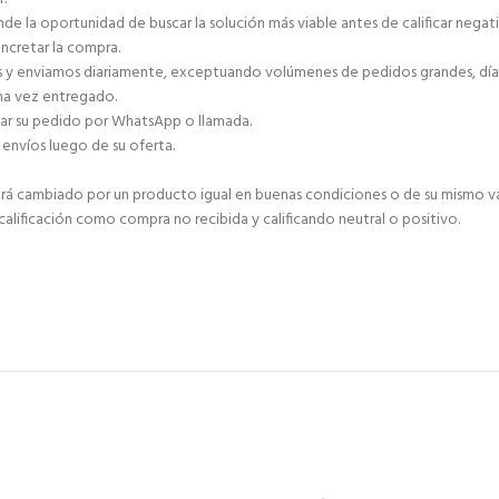
de la oportunidad de buscar la solución más viable antes de calificar negat
ncretar la compra.
as y enviamos diariamente, exceptuando volúmenes de pedidos grandes, días 
una vez entregado.
zar su pedido por WhatsApp o llamada.
envíos luego de su oferta.
 será cambiado por un producto igual en buenas condiciones o de su mismo va
 calificación como compra no recibida y calificando neutral o positivo.