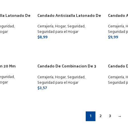
lla Latonado De
Candado Anticizalla Latonado De
Candado A
70mm Marca Proval 3 Llaves
80mm 3 L
eguridad
,
Cerrajería
,
Hogar
,
Seguridad
,
Cerrajería
,
H
Hogar
Seguridad para el Hogar
Seguridad p
$
8,99
$
9,99
PCIONES
SELECCIONAR OPCIONES
SELECCI
on 20 Mm
Candado De Combinacion De 3
Candado D
Dígitos 20 Mm Security
Llaves
eguridad
,
Cerrajería
,
Hogar
,
Seguridad
,
Cerrajería
,
H
Hogar
Seguridad para el Hogar
Seguridad p
$
3,57
LEER MÁ
SELECCIONAR OPCIONES
1
2
3
→