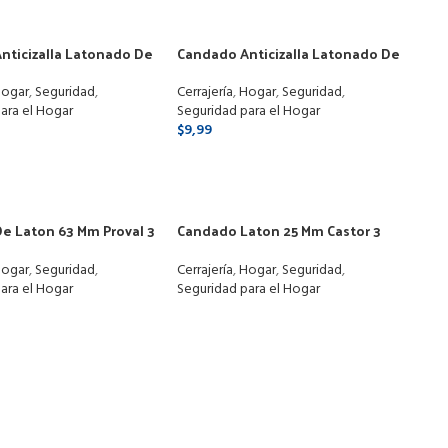
nticizalla Latonado De
Candado Anticizalla Latonado De
laves
90mm 3 Llaves
ogar
,
Seguridad
,
Cerrajería
,
Hogar
,
Seguridad
,
ara el Hogar
Seguridad para el Hogar
$
9,99
ONAR OPCIONES
SELECCIONAR OPCIONES
e Laton 63 Mm Proval 3
Candado Laton 25 Mm Castor 3
Llaves
ogar
,
Seguridad
,
Cerrajería
,
Hogar
,
Seguridad
,
ara el Hogar
Seguridad para el Hogar
S
LEER MÁS