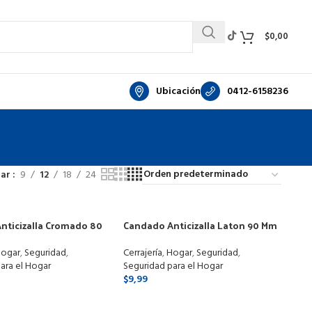
$
0,00
Ubicación
0412-6158236
rar
9
12
18
24
nticizalla Cromado 80
Candado Anticizalla Laton 90 Mm
Vigo
ogar
,
Seguridad
,
Cerrajería
,
Hogar
,
Seguridad
,
ara el Hogar
Seguridad para el Hogar
$
9,99
ONAR OPCIONES
SELECCIONAR OPCIONES