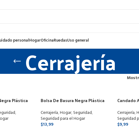
uidado personal
Hogar
Oficina
Ruedas
Uso general
Cerrajería
Most
Negra Plástica
Bolsa De Basura Negra Plástica
Candado A
m Pack 100und
200 L 120cmx90cm Pack 60und
Mm Vigo
eguridad
,
Cerrajería
,
Hogar
,
Seguridad
,
Cerrajería
,
H
Hogar
Seguridad para el Hogar
Seguridad p
$
13,99
$
9,99
PCIONES
SELECCIONAR OPCIONES
SELECCI