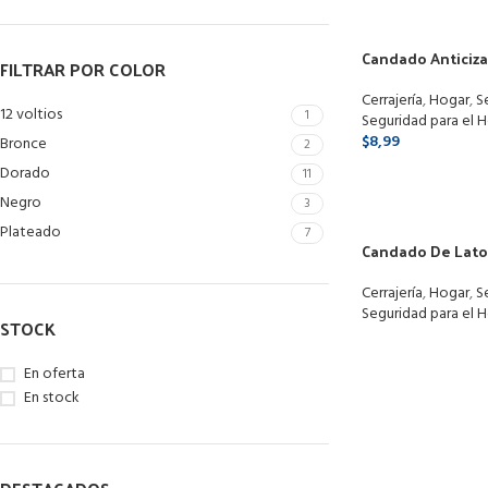
Candado Anticiza
FILTRAR POR COLOR
70mm 3 Llaves
Cerrajería
,
Hogar
,
S
12 voltios
1
Seguridad para el 
$
8,99
Bronce
2
Dorado
11
SELECCIONAR O
Negro
3
Plateado
7
Candado De Lat
Cerrajería
,
Hogar
,
S
Seguridad para el 
STOCK
LEER MÁS
En oferta
En stock