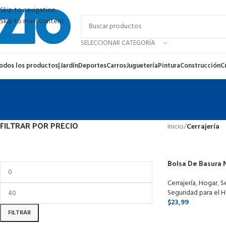
Skip to navigation
Skip to main content
SELECCIONAR CATEGORÍA
odos los productos
|
Jardín
Deportes
Carros
Juguetería
Pintura
Construcción
C
FILTRAR POR PRECIO
Inicio
/
Cerrajería
Bolsa De Basura 
200 L 120cmx90c
Cerrajería
,
Hogar
,
S
Seguridad para el 
$
23,99
FILTRAR
SELECCIONAR O