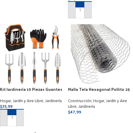
LEER MÁS
AÑADIR AL CARRITO
Kit Jardinería 10 Piezas Guantes
Malla Tela Hexagonal Pollito 25
Rodillera Herramienta Podar
X 1 Mts De 3/4» 1/2» Ó 1»
Hogar
,
Jardín y Aire Libre
,
Jardinería
Construcción
,
Hogar
,
Jardín y Aire
$
35,99
Libre
,
Jardinería
$
47,99
AÑADIR AL CARRITO
SELECCIONAR OPCIONES