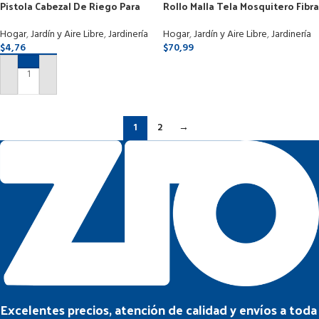
Pistola Cabezal De Riego Para
Rollo Malla Tela Mosquitero Fibra
Manguera Varios Modos De 1/2
De Vidrio 1.2mts X 30mts
Hogar
,
Jardín y Aire Libre
,
Jardinería
Hogar
,
Jardín y Aire Libre
,
Jardinería
$
4,76
$
70,99
SELECCIONAR OPCIONES
AÑADIR AL CARRITO
1
2
→
Excelentes precios, atención de calidad y envíos a toda