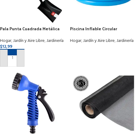
Pala Punta Cuadrada Metálica
Piscina Inflable Circular
Mango Plástico Cabo Madera
168x38cm Familiar Niños Bebes
Hogar
,
Jardín y Aire Libre
,
Jardinería
Hogar
,
Jardín y Aire Libre
,
Jardinería
$
12,99
LEER MÁS
AÑADIR AL CARRITO