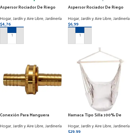
Aspersor Rociador De Riego
Aspersor Rociador De Riego
Jardín Con Estaca
Jardín Con Estaca Metálico
Hogar
,
Jardín y Aire Libre
,
Jardinería
Hogar
,
Jardín y Aire Libre
,
Jardinería
$
4,76
$
6,99
AÑADIR AL CARRITO
AÑADIR AL CARRITO
Conexión Para Manguera
Hamaca Tipo Silla 100% De
Completa De 1/2
Algodón Con Bolso 1 X 1.3 Mts
Hogar
,
Jardín y Aire Libre
,
Jardinería
Hogar
,
Jardín y Aire Libre
,
Jardinería
$
29,99