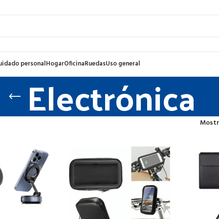
uidado personal
Hogar
Oficina
Ruedas
Uso general
Electrónica
Most