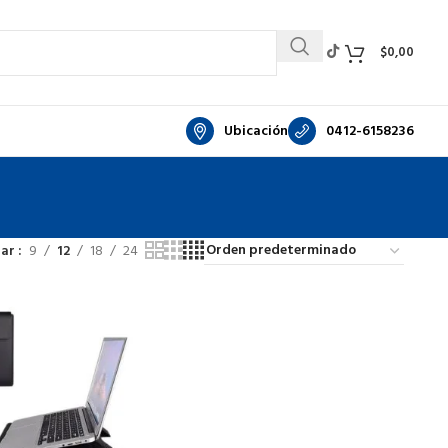
$
0,00
Ubicación
0412-6158236
rar
9
12
18
24