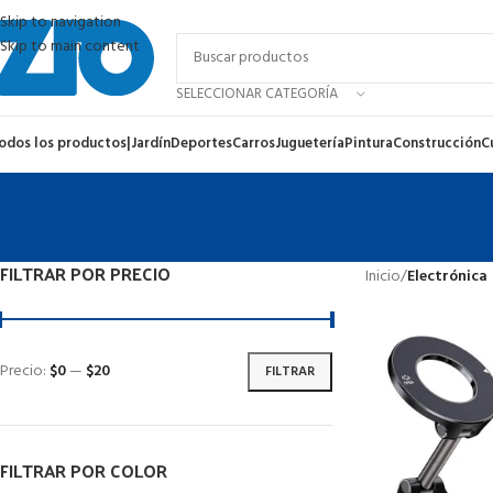
Skip to navigation
Skip to main content
SELECCIONAR CATEGORÍA
odos los productos
|
Jardín
Deportes
Carros
Juguetería
Pintura
Construcción
C
FILTRAR POR PRECIO
Inicio
/
Electrónica
Precio:
$0
—
$20
FILTRAR
FILTRAR POR COLOR