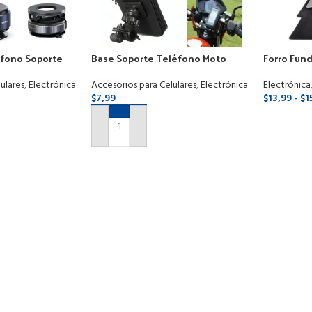
éfono Soporte
Base Soporte Teléfono Moto
Forro Fund
Oficina Metal
Bicicleta Porta Celular Protector
Función A
ulares
,
Electrónica
Accesorios para Celulares
,
Electrónica
Electrónica
$
7,99
$
13,99
-
$
1
SELECCI
ITO
AÑADIR AL CARRITO