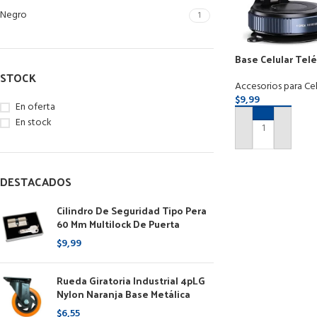
Negro
1
Base Celular Tel
Magnético Carro 
STOCK
Accesorios para Cel
$
9,99
En oferta
En stock
AÑADIR AL CARR
DESTACADOS
Cilindro De Seguridad Tipo Pera
60 Mm Multilock De Puerta
$
9,99
Rueda Giratoria Industrial 4pLG
Nylon Naranja Base Metálica
$
6,55