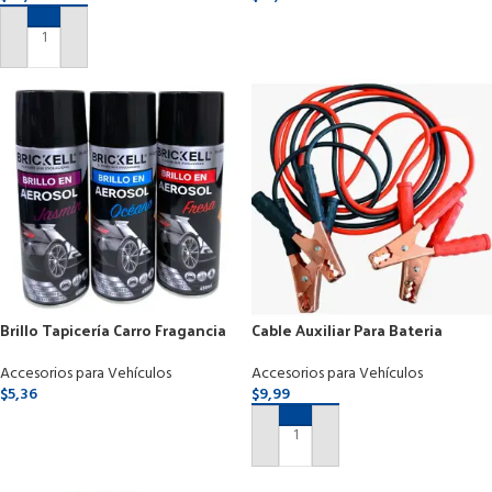
SELECCIONAR OPCIONES
AÑADIR AL CARRITO
Brillo Tapicería Carro Fragancia
Cable Auxiliar Para Bateria
Interior Y Exteriores 450ml
Vehiculos 400amp-2.5mts
Accesorios para Vehículos
Accesorios para Vehículos
$
5,36
$
9,99
SELECCIONAR OPCIONES
AÑADIR AL CARRITO