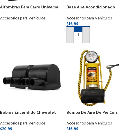
Alfombras Para Carro Universal
Base Aire Acondicionado
Juego De 3 Piezas
50x55cm 200kg 12000 Hasta
36000 Btu
Accesorios para Vehículos
Accesorios para Vehículos
$
16,99
LEER MÁS
AÑADIR AL CARRITO
Bobina Encendido Chevrolet
Bomba De Aire De Pie Con
Aveo 1.6 Optra Limited Spark
Manómetro Para Carro Moto Bici
Accesorios para Vehículos
Accesorios para Vehículos
$
20,99
$
16,99