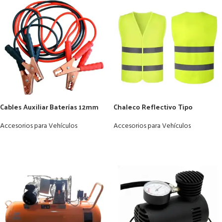
Cables Auxiliar Baterías 12mm
Chaleco Reflectivo Tipo
Carros Moto 2 Metros 500 Amp
Poliéster Seguridad Vial Con
Cierre
Accesorios para Vehículos
Accesorios para Vehículos
LEER MÁS
LEER MÁS