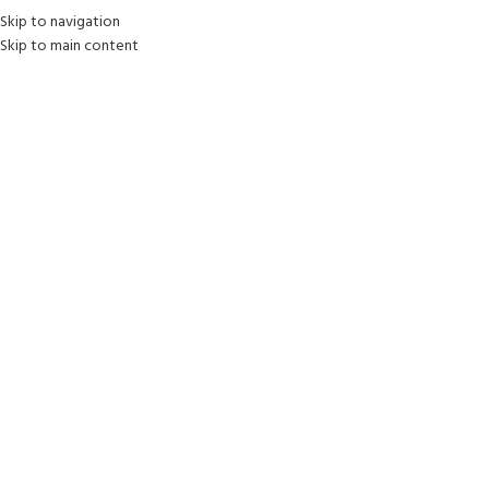
Skip to navigation
Skip to main content
Componentes de PC
Inicio
/
Componentes de PC
Mostrando el único resultado
Ver barra lateral