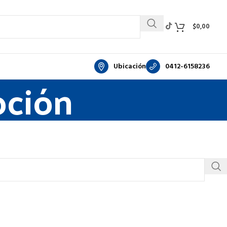
$
0,00
Ubicación
0412-6158236
oción