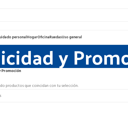
uidado personal
Hogar
Oficina
Ruedas
Uso general
icidad y Prom
y Promoción
do productos que coincidan con tu selección.