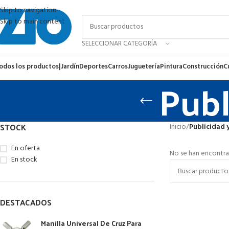
Skip to navigation
Skip to main content
SELECCIONAR CATEGORÍA
odos los productos
|
Jardín
Deportes
Carros
Juguetería
Pintura
Construcción
C
Publ
STOCK
Inicio
/
Publicidad 
En oferta
No se han encontra
En stock
DESTACADOS
Manilla Universal De Cruz Para