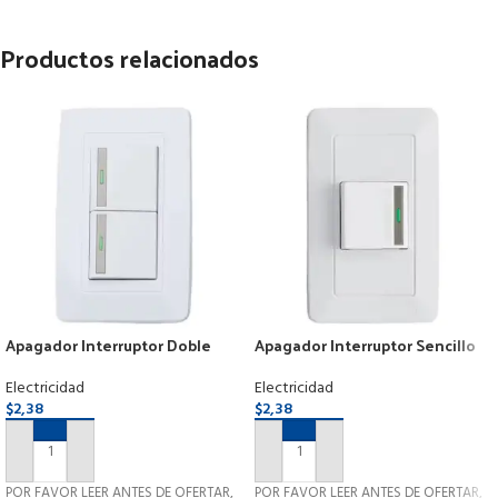
Productos relacionados
Apagador Interruptor Doble
Apagador Interruptor Sencillo
Moderno Blanco Botón
Moderno Blanco Botón Reflect.
Reflectivo
Electricidad
Electricidad
$
2,38
$
2,38
AÑADIR AL CARRITO
AÑADIR AL CARRITO
POR FAVOR LEER ANTES DE OFERTAR,
POR FAVOR LEER ANTES DE OFERTAR,