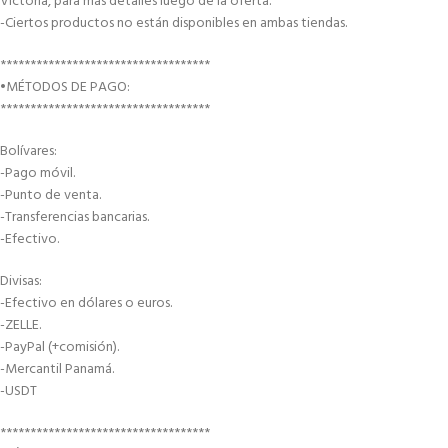
Victoria, para más detalles luego de la oferta.
-Ciertos productos no están disponibles en ambas tiendas.
***********************************
•MÉTODOS DE PAGO:
***********************************
Bolívares:
-Pago móvil.
-Punto de venta.
-Transferencias bancarias.
-Efectivo.
Divisas:
-Efectivo en dólares o euros.
-ZELLE.
-PayPal (+comisión).
-Mercantil Panamá.
-USDT
***********************************