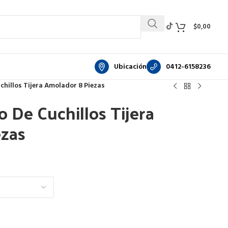
$
0,00
Ubicación
0412-6158236
chillos Tijera Amolador 8 Piezas
o De Cuchillos Tijera
ezas