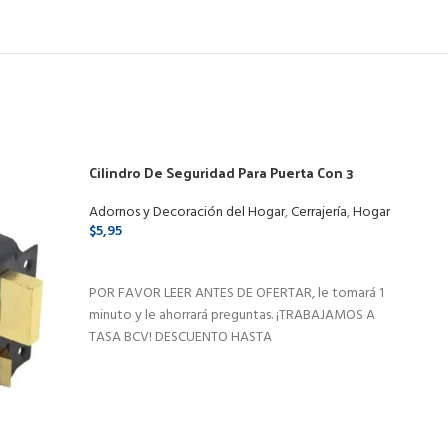
Cilindro De Seguridad Para Puerta Con 3
Copa
Llaves Importado Ita
Anti
Adornos y Decoración del Hogar
,
Cerrajería
,
Hogar
Coci
$
5,95
$
9,9
SELECCIONAR OPCIONES
SE
POR FAVOR LEER ANTES DE OFERTAR, le tomará 1
POR F
minuto y le ahorrará preguntas. ¡TRABAJAMOS A
minut
TASA BCV! DESCUENTO HASTA
TASA