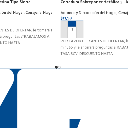
trina Tipo Sierra
Cerradura Sobreponer Metálica 3 Ll
Cilindro Fijo
ión del Hogar
,
Cerrajería
,
Hogar
Adornos y Decoración del Hogar
,
Cerraj
$
11,99
NTES DE OFERTAR, le tomará 1
AÑADIR AL CARRITO
ará preguntas. ¡TRABAJAMOS A
POR FAVOR LEER ANTES DE OFERTAR, le
ENTO HASTA
minuto y le ahorrará preguntas. ¡TRAB
TASA BCV! DESCUENTO HASTA