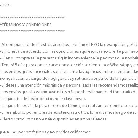
-USDT
***********************************
•TÉRMINOS Y CONDICIONES
***********************************
-Al comprar uno de nuestros artículos, asumimos LEYÓ la descripción y est
-Si no está de acuerdo con las condiciones aquí escritas no oferte por favo
-Si en su compra se le presenta algún inconveniente le pedimos que nos brin
-Tendrá 5 días para comunicarse con atención al cliente por WhatsApp y co
-Los envíos gratis nacionales son mediante las agencias arribas mencionad
no nos hacemos cargo de negligencias y retrasos por parte de la agencia 
-Si desea una atención más rápida y personalizada les recomendamos reali
-Los envíos gratuitos ÚNICAMENTE serán posibles llenando el formulario de 
-La garantía de los productos no incluye envío.
-La garantía es válida para errores de fábrica, no realizamos reembolsos y
-El reembolso por errores de existencias u otros, lo realizamos luego de su
-Ciertos productos no están disponibles en ambas tiendas.
¡GRACIAS por preferirnos y no olvides calificarnos!