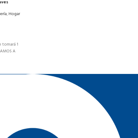
aves
ería
,
Hogar
 tomará 1
AJAMOS A