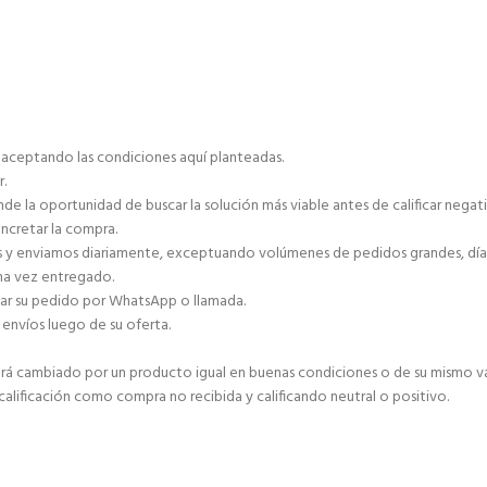
á aceptando las condiciones aquí planteadas.
r.
de la oportunidad de buscar la solución más viable antes de calificar negat
ncretar la compra.
as y enviamos diariamente, exceptuando volúmenes de pedidos grandes, días 
una vez entregado.
zar su pedido por WhatsApp o llamada.
envíos luego de su oferta.
 será cambiado por un producto igual en buenas condiciones o de su mismo va
 calificación como compra no recibida y calificando neutral o positivo.