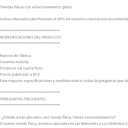
Tiendas físicas con estacionamiento gratis.
Somos MercadoLider Platinum el 99% de nuestros clientes nos recomiendan
***********************************
•ESPECIFICACIONES DEL PRODUCTO
***********************************
Nuevos de fábrica.
Garantía incluida.
Producto tal cual la foto.
Precio publicado a BCV.
Para mayores especificaciones y medidas realice todas las preguntas que d
***********************************
•PREGUNTAS FRECUENTES:
***********************************
-¿Dónde están ubicados, son tienda física, tienen estacionamiento?
Sí somos tienda física, estamos ubicados en Las Mercedes y Los Símbolos. C