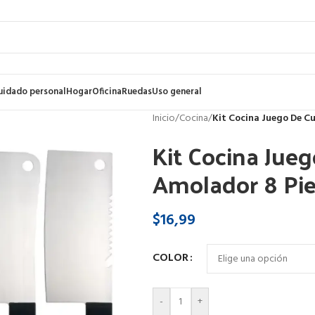
uidado personal
Hogar
Oficina
Ruedas
Uso general
Inicio
/
Cocina
/
Kit Cocina Juego De Cu
Kit Cocina Jueg
Amolador 8 Pi
$
16,99
COLOR
-
+