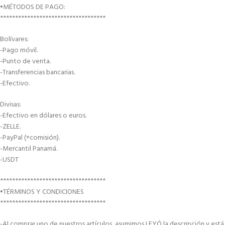
•MÉTODOS DE PAGO:
***********************************
Bolívares:
-Pago móvil.
-Punto de venta.
-Transferencias bancarias.
-Efectivo.
Divisas:
-Efectivo en dólares o euros.
-ZELLE.
-PayPal (+comisión).
-Mercantil Panamá.
-USDT
***********************************
•TÉRMINOS Y CONDICIONES
***********************************
-Al comprar uno de nuestros artículos, asumimos LEYÓ la descripción y está