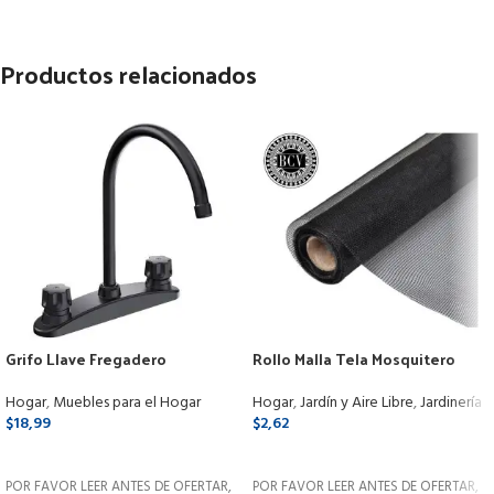
Productos relacionados
Grifo Llave Fregadero
Rollo Malla Tela Mosquitero
Lavaplato Cocina Elegante
Fibra De Vidrio 122cm X Mts (25)
Doble Mando
Hogar
,
Muebles para el Hogar
Hogar
,
Jardín y Aire Libre
,
Jardinería
$
18,99
$
2,62
SELECCIONAR OPCIONES
SELECCIONAR OPCIONES
POR FAVOR LEER ANTES DE OFERTAR,
POR FAVOR LEER ANTES DE OFERTAR,