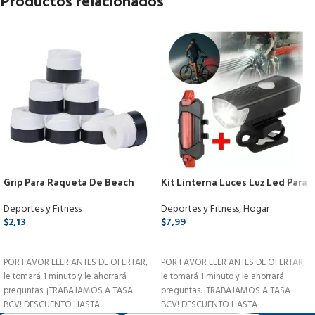
Grip Para Raqueta De Beach
Kit Linterna Luces Luz Led Para
Tennis Padel X 2 Unidades
Bicicleta Recargable Usb
Deportes y Fitness
Deportes y Fitness
,
Hogar
$
2,13
$
7,99
SELECCIONAR OPCIONES
SELECCIONAR OPCIONES
POR FAVOR LEER ANTES DE OFERTAR,
POR FAVOR LEER ANTES DE OFERTAR,
le tomará 1 minuto y le ahorrará
le tomará 1 minuto y le ahorrará
preguntas. ¡TRABAJAMOS A TASA
preguntas. ¡TRABAJAMOS A TASA
BCV! DESCUENTO HASTA
BCV! DESCUENTO HASTA