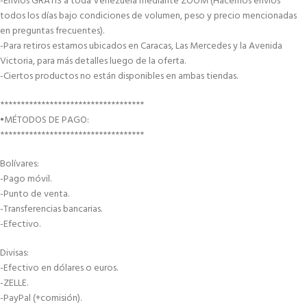
-Envíos GRATIS a toda Venezuela mediante ZOOM (Hacemos envíos
todos los días bajo condiciones de volumen, peso y precio mencionadas
en preguntas frecuentes).
-Para retiros estamos ubicados en Caracas, Las Mercedes y la Avenida
Victoria, para más detalles luego de la oferta.
-Ciertos productos no están disponibles en ambas tiendas.
***********************************
•MÉTODOS DE PAGO:
***********************************
Bolívares:
-Pago móvil.
-Punto de venta.
-Transferencias bancarias.
-Efectivo.
Divisas:
-Efectivo en dólares o euros.
-ZELLE.
-PayPal (+comisión).