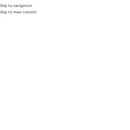
Skip to navigation
Skip to main content
SELECCIONAR CATEGORÍA
odos los productos
|
Jardín
Deportes
Carros
Juguetería
Pintura
Construcción
C