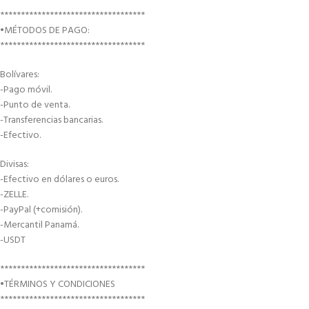
***********************************
•MÉTODOS DE PAGO:
***********************************
Bolívares:
-Pago móvil.
-Punto de venta.
-Transferencias bancarias.
-Efectivo.
Divisas:
-Efectivo en dólares o euros.
-ZELLE.
-PayPal (+comisión).
-Mercantil Panamá.
-USDT
***********************************
•TÉRMINOS Y CONDICIONES
***********************************