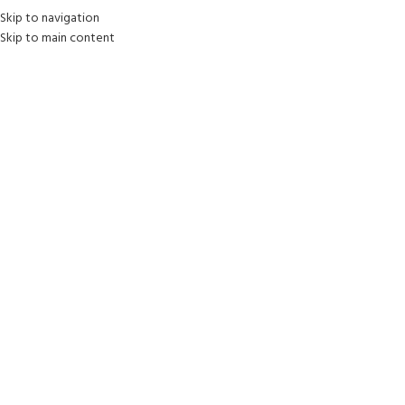
Skip to navigation
Skip to main content
AGOT
ADO
Clic para ampliar
Inicio
/
Jardín y Aire Libre