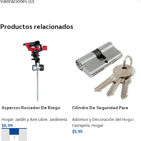
Valoraciones (0)
Productos relacionados
Aspersor Rociador De Riego
Cilindro De Seguridad Para
Jardín Con Estaca Metálico
Puerta Con 3 Llaves Importado
Ita
Hogar
,
Jardín y Aire Libre
,
Jardinería
Adornos y Decoración del Hogar
,
$
6,99
Cerrajería
,
Hogar
$
5,95
AÑADIR AL CARRITO
SELECCIONAR OPCIONES