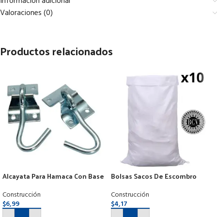
Información adicional
Valoraciones (0)
Productos relacionados
Alcayata Para Hamaca Con Base
Bolsas Sacos De Escombro
Por Par
Tejidas De 50kg 52x81cm Pack
10und
Construcción
Construcción
$
6,99
$
4,17