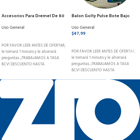
Accesorios Para Dremel De 80
Balon Golty Pulse Bote Bajo
Piezas Marca Uyustool
Futsal Termolaminado N4
Futbol
Uso General
Uso General
$
47,99
LEER MÁS
SELECCIONAR OPCIONES
POR FAVOR LEER ANTES DE OFERTAR,
POR FAVOR LEER ANTES DE OFERTAR,
le tomará 1 minuto y le ahorrará
le tomará 1 minuto y le ahorrará
preguntas. ¡TRABAJAMOS A TASA
preguntas. ¡TRABAJAMOS A TASA
BCV! DESCUENTO HASTA
BCV! DESCUENTO HASTA