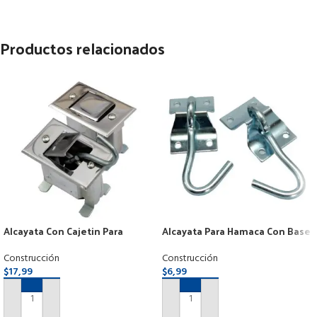
Productos relacionados
Alcayata Con Cajetin Para
Alcayata Para Hamaca Con Base
Hamaca De Empotrar Por Par
Por Par
Construcción
Construcción
$
17,99
$
6,99
AÑADIR AL CARRITO
AÑADIR AL CARRITO