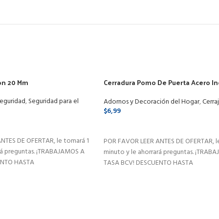
on 20 Mm
Cerradura Pomo De Puerta Acero I
Metálica 3 Llaves Tipo A
eguridad
,
Seguridad para el
Adornos y Decoración del Hogar
,
Cerraj
$
6,99
SELECCIONAR OPCIONES
NTES DE OFERTAR, le tomará 1
POR FAVOR LEER ANTES DE OFERTAR, le
ará preguntas. ¡TRABAJAMOS A
minuto y le ahorrará preguntas. ¡TRAB
ENTO HASTA
TASA BCV! DESCUENTO HASTA