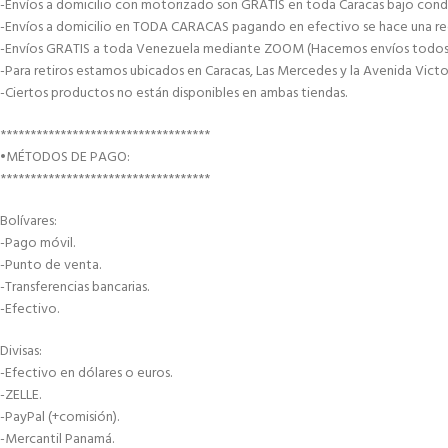
-Envíos a domicilio con motorizado son GRATIS en toda Caracas bajo condi
-Envíos a domicilio en TODA CARACAS pagando en efectivo se hace una recar
-Envíos GRATIS a toda Venezuela mediante ZOOM (Hacemos envíos todos lo
-Para retiros estamos ubicados en Caracas, Las Mercedes y la Avenida Victor
-Ciertos productos no están disponibles en ambas tiendas.
***********************************
•MÉTODOS DE PAGO:
***********************************
Bolívares:
-Pago móvil.
-Punto de venta.
-Transferencias bancarias.
-Efectivo.
Divisas:
-Efectivo en dólares o euros.
-ZELLE.
-PayPal (+comisión).
-Mercantil Panamá.