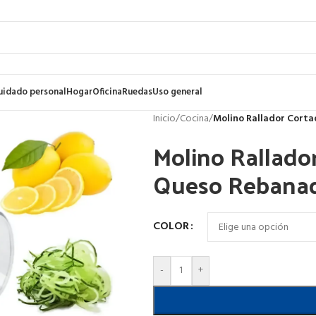
uidado personal
Hogar
Oficina
Ruedas
Uso general
Inicio
/
Cocina
/
Molino Rallador Cort
Molino Rallado
Queso Rebanad
COLOR
-
+