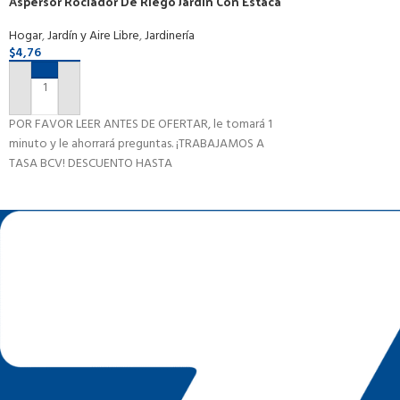
Aspersor Rociador De Riego Jardín Con Estaca
Hogar
,
Jardín y Aire Libre
,
Jardinería
$
4,76
AÑADIR AL CARRITO
POR FAVOR LEER ANTES DE OFERTAR, le tomará 1
minuto y le ahorrará preguntas. ¡TRABAJAMOS A
TASA BCV! DESCUENTO HASTA