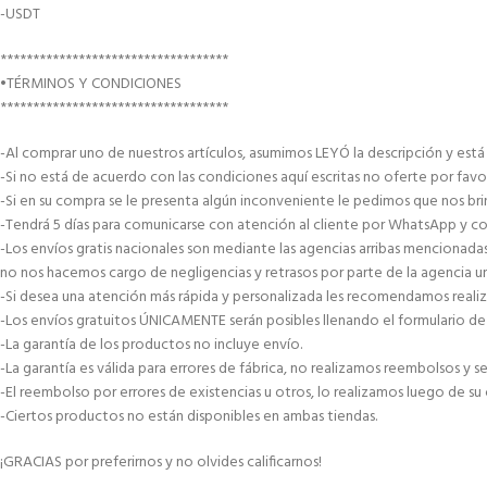
-USDT
***********************************
•TÉRMINOS Y CONDICIONES
***********************************
-Al comprar uno de nuestros artículos, asumimos LEYÓ la descripción y est
-Si no está de acuerdo con las condiciones aquí escritas no oferte por favo
-Si en su compra se le presenta algún inconveniente le pedimos que nos brin
-Tendrá 5 días para comunicarse con atención al cliente por WhatsApp y co
-Los envíos gratis nacionales son mediante las agencias arribas mencionad
no nos hacemos cargo de negligencias y retrasos por parte de la agencia 
-Si desea una atención más rápida y personalizada les recomendamos reali
-Los envíos gratuitos ÚNICAMENTE serán posibles llenando el formulario de 
-La garantía de los productos no incluye envío.
-La garantía es válida para errores de fábrica, no realizamos reembolsos y
-El reembolso por errores de existencias u otros, lo realizamos luego de su
-Ciertos productos no están disponibles en ambas tiendas.
¡GRACIAS por preferirnos y no olvides calificarnos!