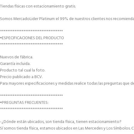
Tiendas físicas con estacionamiento gratis.
Somos MercadoLider Platinum el 99% de nuestros clientes nos recomiendan
***********************************
•ESPECIFICACIONES DEL PRODUCTO
***********************************
Nuevos de fábrica.
Garantía incluida.
Producto tal cual la foto.
Precio publicado a BCV.
Para mayores especificaciones y medidas realice todas las preguntas que d
***********************************
•PREGUNTAS FRECUENTES:
***********************************
-¿Dónde están ubicados, son tienda física, tienen estacionamiento?
Sí somos tienda física, estamos ubicados en Las Mercedes y Los Símbolos. C