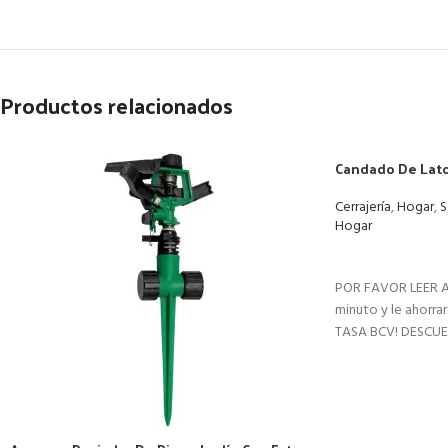
Productos relacionados
Candado De Lat
Cerrajería
,
Hogar
,
S
Hogar
LEER MÁS
POR FAVOR LEER A
minuto y le ahorr
TASA BCV! DESCU