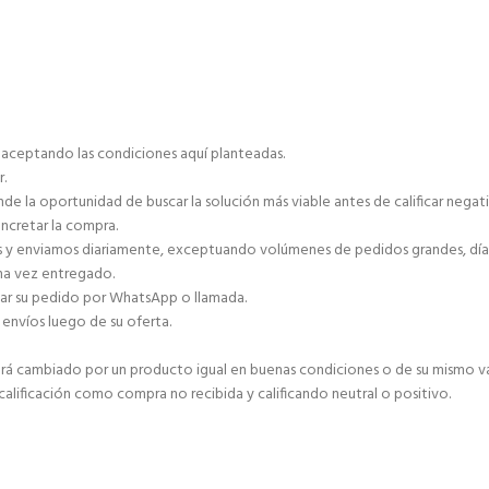
á aceptando las condiciones aquí planteadas.
r.
de la oportunidad de buscar la solución más viable antes de calificar negat
ncretar la compra.
as y enviamos diariamente, exceptuando volúmenes de pedidos grandes, días 
una vez entregado.
zar su pedido por WhatsApp o llamada.
envíos luego de su oferta.
 será cambiado por un producto igual en buenas condiciones o de su mismo va
 calificación como compra no recibida y calificando neutral o positivo.