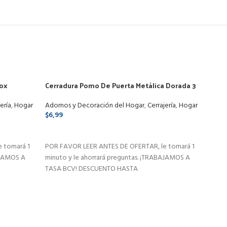
nox
Cerradura Pomo De Puerta Metálica Dorada 3
Cerr
Llaves
Cilin
ería
,
Hogar
Adornos y Decoración del Hogar
,
Cerrajería
,
Hogar
Adorn
$
6,99
$
11,9
SELECCIONAR OPCIONES
AÑ
 tomará 1
POR FAVOR LEER ANTES DE OFERTAR, le tomará 1
POR F
AJAMOS A
minuto y le ahorrará preguntas. ¡TRABAJAMOS A
minut
TASA BCV! DESCUENTO HASTA
TASA