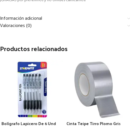
¡GRACIAS por preferirnos y no olvides calificarnos!
Información adicional
Valoraciones (0)
Productos relacionados
Bolígrafo Lapicero De 6 Und
Cinta Teipe Tirro Plomo Gris
Negro 1.0mm Marca Starmate
10mt X 5cm