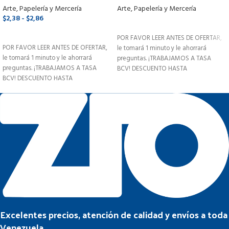
Usa
Arte, Papelería y Mercería
Arte, Papelería y Mercería
$
2,38
-
$
2,86
LEER MÁS
SELECCIONAR OPCIONES
POR FAVOR LEER ANTES DE OFERTAR,
POR FAVOR LEER ANTES DE OFERTAR,
le tomará 1 minuto y le ahorrará
le tomará 1 minuto y le ahorrará
preguntas. ¡TRABAJAMOS A TASA
preguntas. ¡TRABAJAMOS A TASA
BCV! DESCUENTO HASTA
BCV! DESCUENTO HASTA
Excelentes precios, atención de calidad y envíos a toda
Venezuela.