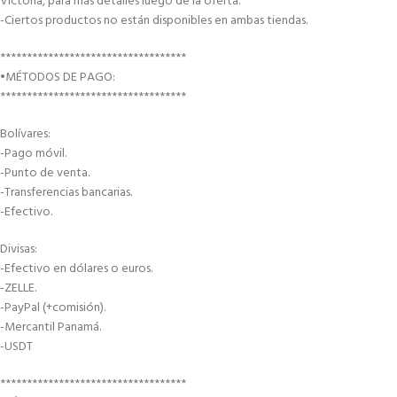
Victoria, para más detalles luego de la oferta.
-Ciertos productos no están disponibles en ambas tiendas.
***********************************
•MÉTODOS DE PAGO:
***********************************
Bolívares:
-Pago móvil.
-Punto de venta.
-Transferencias bancarias.
-Efectivo.
Divisas:
-Efectivo en dólares o euros.
-ZELLE.
-PayPal (+comisión).
-Mercantil Panamá.
-USDT
***********************************