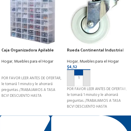
Caja Organizadora Apilable
Rueda Continental Industrial
Plegabl Portátil Zapatos
Giratoria Gris Con Base 3pLG
X12cajas
Hogar
,
Muebles para el Hogar
Hogar
,
Muebles para el Hogar
$
4,52
LEER MÁS
POR FAVOR LEER ANTES DE OFERTAR,
AÑADIR AL CARRITO
le tomará 1 minuto y le ahorrará
POR FAVOR LEER ANTES DE OFERTAR,
preguntas. ¡TRABAJAMOS A TASA
le tomará 1 minuto y le ahorrará
BCV! DESCUENTO HASTA
preguntas. ¡TRABAJAMOS A TASA
BCV! DESCUENTO HASTA