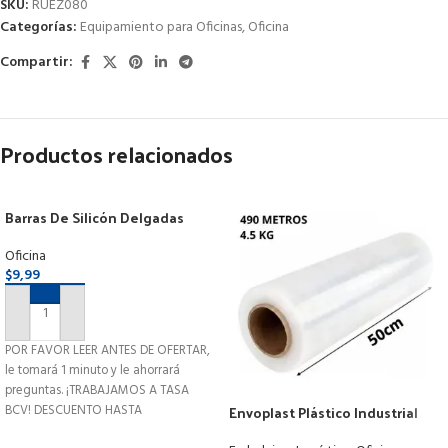
SKU:
RUEZ080
Categorías:
Equipamiento para Oficinas
,
Oficina
Compartir:
Productos relacionados
Barras De Silicón Delgadas
(96und) X 27cm
Oficina
$
9,99
AÑADIR AL CARRITO
POR FAVOR LEER ANTES DE OFERTAR,
le tomará 1 minuto y le ahorrará
preguntas. ¡TRABAJAMOS A TASA
Envoplast Plástico Industrial
BCV! DESCUENTO HASTA
Strech Film 4.5kg 50cm X 490mt