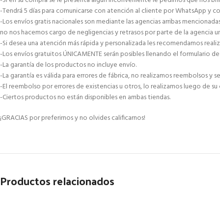
-Si en su compra se le presenta algún inconveniente le pedimos que nos brin
-Tendrá 5 días para comunicarse con atención al cliente por WhatsApp y co
-Los envíos gratis nacionales son mediante las agencias arribas mencionad
no nos hacemos cargo de negligencias y retrasos por parte de la agencia 
-Si desea una atención más rápida y personalizada les recomendamos reali
-Los envíos gratuitos ÚNICAMENTE serán posibles llenando el formulario de 
-La garantía de los productos no incluye envío.
-La garantía es válida para errores de fábrica, no realizamos reembolsos y
-El reembolso por errores de existencias u otros, lo realizamos luego de su
-Ciertos productos no están disponibles en ambas tiendas.
¡GRACIAS por preferirnos y no olvides calificarnos!
Productos relacionados