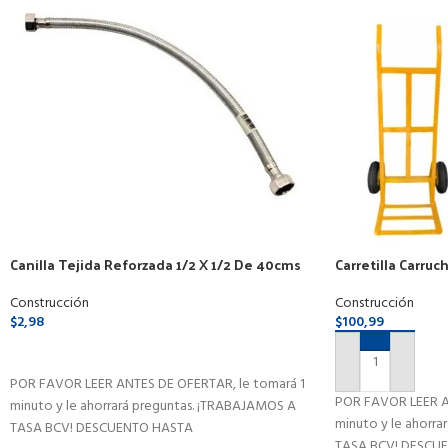
Canilla Tejida Reforzada 1/2 X 1/2 De 40cms
Carretilla Carru
Soporte De 180k
Construcción
Construcción
$
2,98
$
100,99
SELECCIONAR OPCIONES
AÑADIR AL CAR
POR FAVOR LEER ANTES DE OFERTAR, le tomará 1
POR FAVOR LEER A
minuto y le ahorrará preguntas. ¡TRABAJAMOS A
minuto y le ahorr
TASA BCV! DESCUENTO HASTA
TASA BCV! DESCU