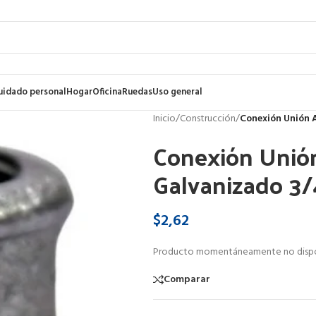
uidado personal
Hogar
Oficina
Ruedas
Uso general
Inicio
/
Construcción
/
Conexión Unión A
Conexión Unión
Galvanizado 3/
$
2,62
Producto momentáneamente no dispo
Comparar