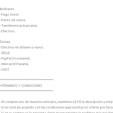
Bolívares:
-Pago móvil.
-Punto de venta.
-Transferencias bancarias.
-Efectivo.
Divisas:
-Efectivo en dólares o euros.
-ZELLE.
-PayPal (+comisión).
-Mercantil Panamá.
-USDT
***********************************
•TÉRMINOS Y CONDICIONES
***********************************
-Al comprar uno de nuestros artículos, asumimos LEYÓ la descripción y est
-Si no está de acuerdo con las condiciones aquí escritas no oferte por favo