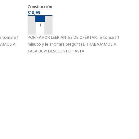
Adhesiva 10mtx4plgx1.5mm
Resi
Construcción
Const
$
10,99
$
82,
SE
AÑADIR AL CARRITO
POR F
 tomará 1
POR FAVOR LEER ANTES DE OFERTAR, le tomará 1
minut
AJAMOS A
minuto y le ahorrará preguntas. ¡TRABAJAMOS A
TASA
TASA BCV! DESCUENTO HASTA