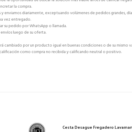
de la oportunidad de buscar la solución más viable antes de calificar negat
ncretar la compra.
as y enviamos diariamente, exceptuando volúmenes de pedidos grandes, días 
una vez entregado.
zar su pedido por WhatsApp o llamada.
envíos luego de su oferta.
 será cambiado por un producto igual en buenas condiciones o de su mismo va
 calificación como compra no recibida y calificando neutral o positivo.
Cesta Desague Fregadero Lavama