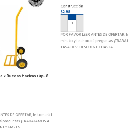
Metálica Acero Inoxidable
Construcción
$
2,98
AÑADIR AL CARRITO
POR FAVOR LEER ANTES DE OFERTAR, le
minuto y le ahorrará preguntas. ¡TRAB
TASA BCV! DESCUENTO HASTA
cha 2 Ruedas Macizas 10pLG
g
RITO
NTES DE OFERTAR, le tomará 1
ará preguntas. ¡TRABAJAMOS A
ENTO HASTA