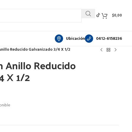
$
0,00
Ubicación
0412-6158236
nillo Reducido Galvanizado 3/4 X 1/2
 Anillo Reducido
4 X 1/2
nible