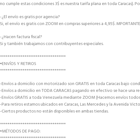
no cumple estas condiciones 3$ es nuestra tarifa plana en toda Caracas). Po
-¿El envío es gratis por agencia?
Si, el envío es gratis con ZOOM en compras superiores a 4,95$. MPORTANT
-¿Hacen factura fiscal?
Si y también trabajamos con contribuyentes especiales.
***********************************
•ENVÍOS Y RETIROS
***********************************
-Envíos a domicilio con motorizado son GRATIS en toda Caracas bajo condi
-Envíos a domicilio en TODA CARACAS pagando en efectivo se hace una recar
-Envíos GRATIS a toda Venezuela mediante ZOOM (Hacemos envíos todos lo
-Para retiros estamos ubicados en Caracas, Las Mercedes y la Avenida Victor
-Ciertos productos no están disponibles en ambas tiendas.
***********************************
•MÉTODOS DE PAGO:
***********************************