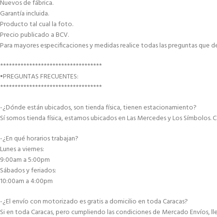
Nuevos de fábrica.
Garantía incluida.
Producto tal cual la foto.
Precio publicado a BCV.
Para mayores especificaciones y medidas realice todas las preguntas que d
***********************************
•PREGUNTAS FRECUENTES:
***********************************
-¿Dónde están ubicados, son tienda física, tienen estacionamiento?
Sí somos tienda física, estamos ubicados en Las Mercedes y Los Símbolos. C
-¿En qué horarios trabajan?
Lunes a viernes:
9:00am a 5:00pm
Sábados y feriados:
10:00am a 4:00pm
-¿El envío con motorizado es gratis a domicilio en toda Caracas?
Si en toda Caracas, pero cumpliendo las condiciones de Mercado Envíos, lle