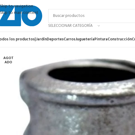
Skip to navigation
Skip to main content
SELECCIONAR CATEGORÍA
odos los productos
|
Jardín
Deportes
Carros
Juguetería
Pintura
Construcción
C
AGOT
ADO