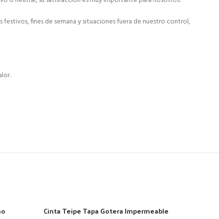
ivo o neutral, su satisfacción es muy importante para nosotros.
festivos, fines de semana y situaciones fuera de nuestro control,
lor.
no
Cinta Teipe Tapa Gotera Impermeable
Impe