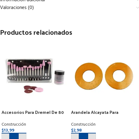
Información adicional
Valoraciones (0)
Productos relacionados
Accesorios Para Dremel De 80
Arandela Alcayata Para
Piezas Marca Uyustool
Carretilla De 2 Ruedas
Construcción
Construcción
$
13,99
$
2,98