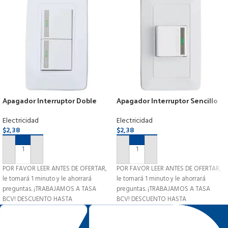
Apagador Interruptor Doble
Apagador Interruptor Sencillo
Moderno Blanco Botón
Moderno Blanco Botón Reflect.
Reflectivo
Electricidad
Electricidad
$
2,38
$
2,38
AÑADIR AL CARRITO
AÑADIR AL CARRITO
POR FAVOR LEER ANTES DE OFERTAR,
POR FAVOR LEER ANTES DE OFERTAR,
le tomará 1 minuto y le ahorrará
le tomará 1 minuto y le ahorrará
preguntas. ¡TRABAJAMOS A TASA
preguntas. ¡TRABAJAMOS A TASA
BCV! DESCUENTO HASTA
BCV! DESCUENTO HASTA