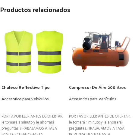
Productos relacionados
Chaleco Reflectivo Tipo
Compresor De Aire 200litros
Poliéster Seguridad Vial Con
3hp
Cierre
Accesorios para Vehículos
Accesorios para Vehículos
LEER MÁS
LEER MÁS
POR FAVOR LEER ANTES DE OFERTAR,
POR FAVOR LEER ANTES DE OFERTAR,
le tomará 1 minuto y le ahorrará
le tomará 1 minuto y le ahorrará
preguntas. ¡TRABAJAMOS A TASA
preguntas. ¡TRABAJAMOS A TASA
BCV! DESCUENTO HASTA
BCV! DESCUENTO HASTA