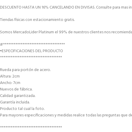
DESCUENTO HASTA UN 16% CANCELANDO EN DIVISAS. Consulte para mas in
Tiendas físicas con estacionamiento gratis.
Somos MercadoLider Platinum el 99% de nuestros clientes nos recomiendan
#***********************************
•ESPECIFICACIONES DEL PRODUCTO
***********************************
Rueda para portón de acero.
Altura: 2cm
Ancho: 7cm
Nuevos de fábrica.
Calidad garantizada.
Garantía incluida.
Producto tal cual la foto.
Para mayores especificaciones y medidas realice todas las preguntas que d
***********************************