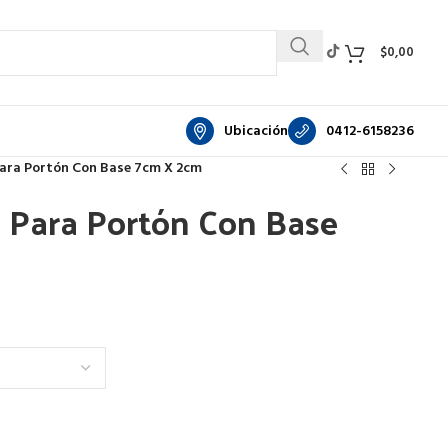
$
0,00
Ubicación
0412-6158236
ara Portón Con Base 7cm X 2cm
 Para Portón Con Base