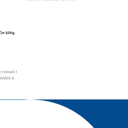
TASA
 De 50kg
 tomará 1
AJAMOS A