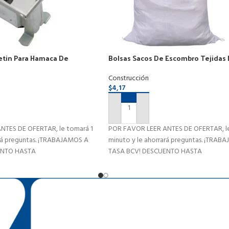
etin Para Hamaca De
Bolsas Sacos De Escombro Tejidas
52x81cm Pack 10und
Construcción
$
4,17
RITO
AÑADIR AL CARRITO
NTES DE OFERTAR, le tomará 1
POR FAVOR LEER ANTES DE OFERTAR, le
ará preguntas. ¡TRABAJAMOS A
minuto y le ahorrará preguntas. ¡TRAB
ENTO HASTA
TASA BCV! DESCUENTO HASTA