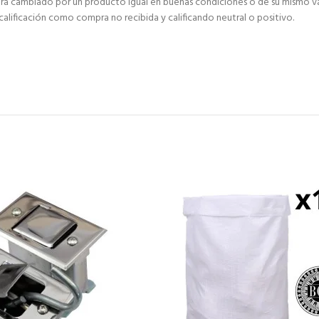
 será cambiado por un producto igual en buenas condiciones o de su mismo va
 calificación como compra no recibida y calificando neutral o positivo.