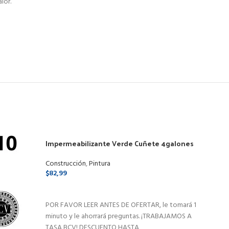
lor.
Impermeabilizante Verde Cuñete 4galones
Lent
Resina Elastométrica
Negr
Construcción
,
Pintura
Const
$
82,99
$
5,95
SELECCIONAR OPCIONES
AÑ
POR FAVOR LEER ANTES DE OFERTAR, le tomará 1
POR F
minuto y le ahorrará preguntas. ¡TRABAJAMOS A
minut
TASA BCV! DESCUENTO HASTA