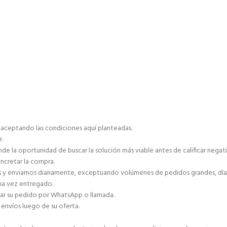
á aceptando las condiciones aquí planteadas.
r.
de la oportunidad de buscar la solución más viable antes de calificar negat
ncretar la compra.
as y enviamos diariamente, exceptuando volúmenes de pedidos grandes, días 
una vez entregado.
zar su pedido por WhatsApp o llamada.
envíos luego de su oferta.