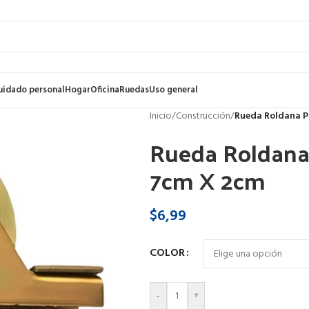
uidado personal
Hogar
Oficina
Ruedas
Uso general
Inicio
/
Construcción
/
Rueda Roldana P
Rueda Roldana
7cm X 2cm
$
6,99
COLOR
-
+