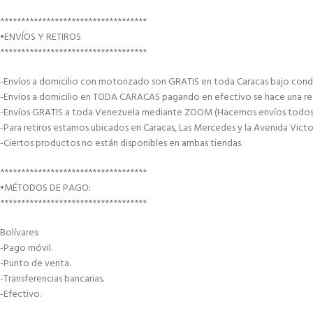
***********************************
•ENVÍOS Y RETIROS
***********************************
-Envíos a domicilio con motorizado son GRATIS en toda Caracas bajo condi
-Envíos a domicilio en TODA CARACAS pagando en efectivo se hace una recar
-Envíos GRATIS a toda Venezuela mediante ZOOM (Hacemos envíos todos lo
-Para retiros estamos ubicados en Caracas, Las Mercedes y la Avenida Victor
-Ciertos productos no están disponibles en ambas tiendas.
***********************************
•MÉTODOS DE PAGO:
***********************************
Bolívares:
-Pago móvil.
-Punto de venta.
-Transferencias bancarias.
-Efectivo.