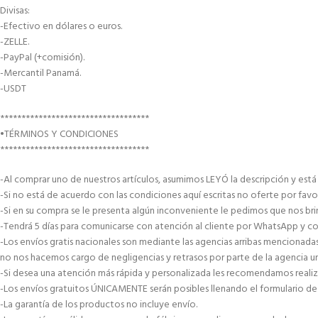
Divisas:
-Efectivo en dólares o euros.
-ZELLE.
-PayPal (+comisión).
-Mercantil Panamá.
-USDT
***********************************
•TÉRMINOS Y CONDICIONES
***********************************
-Al comprar uno de nuestros artículos, asumimos LEYÓ la descripción y est
-Si no está de acuerdo con las condiciones aquí escritas no oferte por favo
-Si en su compra se le presenta algún inconveniente le pedimos que nos brin
-Tendrá 5 días para comunicarse con atención al cliente por WhatsApp y co
-Los envíos gratis nacionales son mediante las agencias arribas mencionad
no nos hacemos cargo de negligencias y retrasos por parte de la agencia 
-Si desea una atención más rápida y personalizada les recomendamos reali
-Los envíos gratuitos ÚNICAMENTE serán posibles llenando el formulario de 
-La garantía de los productos no incluye envío.