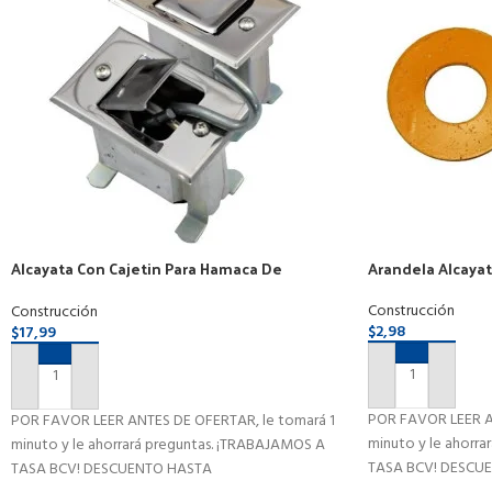
Alcayata Con Cajetin Para Hamaca De
Arandela Alcayat
Empotrar Por Par
Construcción
Construcción
$
2,98
$
17,99
AÑADIR AL CAR
AÑADIR AL CARRITO
POR FAVOR LEER A
POR FAVOR LEER ANTES DE OFERTAR, le tomará 1
minuto y le ahorr
minuto y le ahorrará preguntas. ¡TRABAJAMOS A
TASA BCV! DESCU
TASA BCV! DESCUENTO HASTA