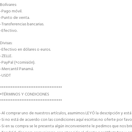
Bolívares:
-Pago móvil.
-Punto de venta.
-Transferencias bancarias.
-Efectivo.
Divisas:
-Efectivo en dólares o euros.
-ZELLE.
-PayPal (+comisión).
-Mercantil Panamá.
-USDT
***********************************
•TÉRMINOS Y CONDICIONES
***********************************
-Al comprar uno de nuestros artículos, asumimos LEYÓ la descripción y est
-Si no está de acuerdo con las condiciones aquí escritas no oferte por favo
-Si en su compra se le presenta algún inconveniente le pedimos que nos brin