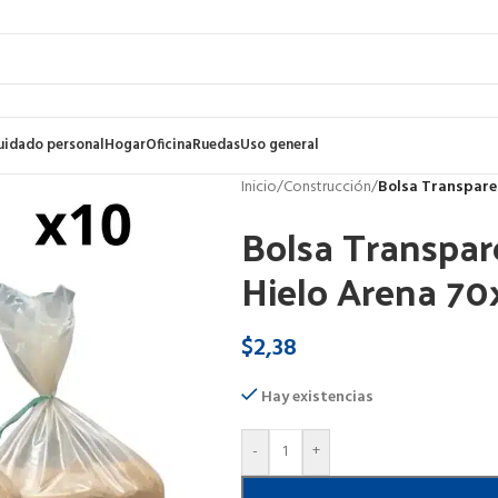
uidado personal
Hogar
Oficina
Ruedas
Uso general
Inicio
/
Construcción
/
Bolsa Transpare
Bolsa Transpar
Hielo Arena 7
$
2,38
Hay existencias
-
+