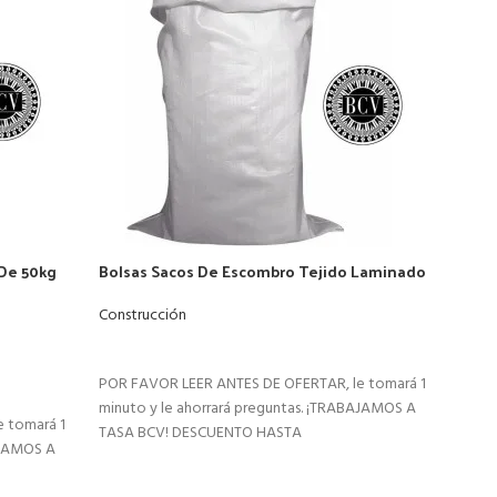
Const
$
2,38
AÑ
POR F
minut
TASA
 De 50kg
Bolsas Sacos De Escombro Tejido Laminado
90x60cm Pack 10und
Construcción
LEER MÁS
POR FAVOR LEER ANTES DE OFERTAR, le tomará 1
minuto y le ahorrará preguntas. ¡TRABAJAMOS A
 tomará 1
TASA BCV! DESCUENTO HASTA
AJAMOS A