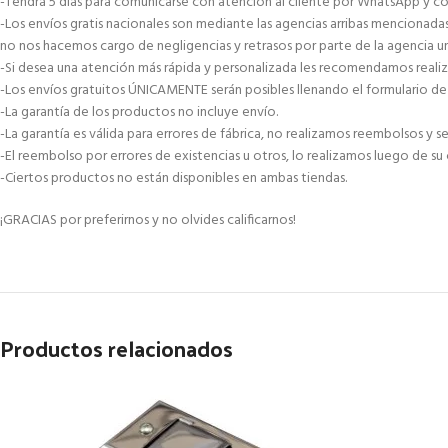
-Tendrá 5 días para comunicarse con atención al cliente por WhatsApp y co
-Los envíos gratis nacionales son mediante las agencias arribas mencionad
no nos hacemos cargo de negligencias y retrasos por parte de la agencia 
-Si desea una atención más rápida y personalizada les recomendamos reali
-Los envíos gratuitos ÚNICAMENTE serán posibles llenando el formulario de 
-La garantía de los productos no incluye envío.
-La garantía es válida para errores de fábrica, no realizamos reembolsos y
-El reembolso por errores de existencias u otros, lo realizamos luego de su
-Ciertos productos no están disponibles en ambas tiendas.
¡GRACIAS por preferirnos y no olvides calificarnos!
Productos relacionados