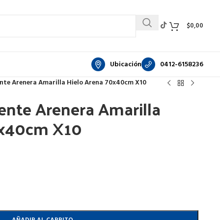
$
0,00
Ubicación
0412-6158236
nte Arenera Amarilla Hielo Arena 70x40cm X10
ente Arenera Amarilla
0x40cm X10