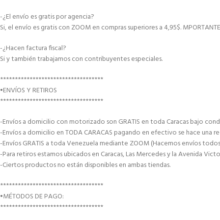
-¿El envío es gratis por agencia?
Si, el envío es gratis con ZOOM en compras superiores a 4,95$. MPORTANT
-¿Hacen factura fiscal?
Si y también trabajamos con contribuyentes especiales.
***********************************
•ENVÍOS Y RETIROS
***********************************
-Envíos a domicilio con motorizado son GRATIS en toda Caracas bajo condi
-Envíos a domicilio en TODA CARACAS pagando en efectivo se hace una recar
-Envíos GRATIS a toda Venezuela mediante ZOOM (Hacemos envíos todos lo
-Para retiros estamos ubicados en Caracas, Las Mercedes y la Avenida Victor
-Ciertos productos no están disponibles en ambas tiendas.
***********************************
•MÉTODOS DE PAGO:
***********************************